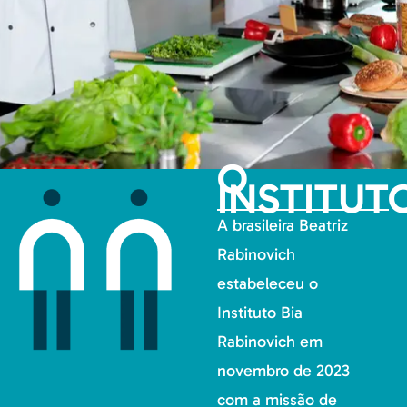
O
INSTITUT
A brasileira Beatriz
Rabinovich
estabeleceu o
Instituto Bia
Rabinovich em
novembro de 2023
com a missão de