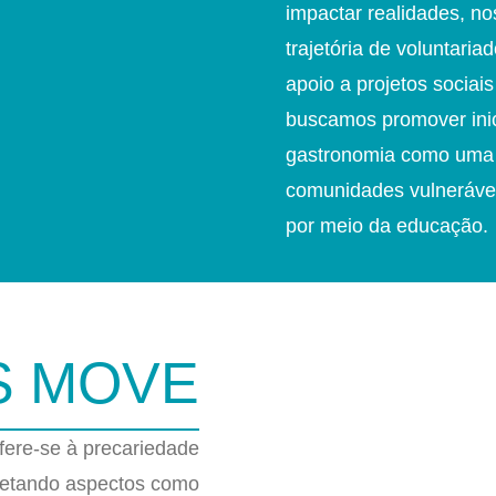
impactar realidades, n
trajetória de voluntaria
apoio a projetos sociai
buscamos promover inic
gastronomia como uma 
comunidades vulnerávei
por meio da educação.
S MOVE
efere-se à precariedade
fetando aspectos como