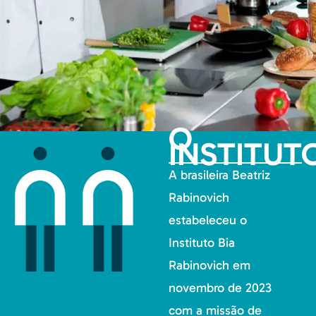
O
INSTITUT
A brasileira Beatriz
Rabinovich
estabeleceu o
Instituto Bia
Rabinovich em
novembro de 2023
com a missão de