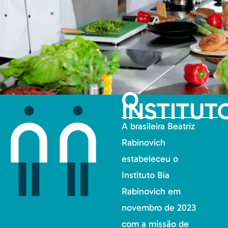
O
INSTITUT
A brasileira Beatriz
Rabinovich
estabeleceu o
Instituto Bia
Rabinovich em
novembro de 2023
com a missão de