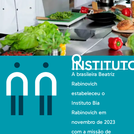
O
INSTITUT
A brasileira Beatriz
Rabinovich
estabeleceu o
Instituto Bia
Rabinovich em
novembro de 2023
com a missão de