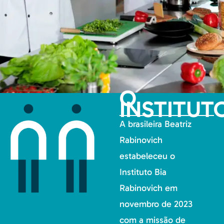
O
INSTITUT
A brasileira Beatriz
Rabinovich
estabeleceu o
Instituto Bia
Rabinovich em
novembro de 2023
com a missão de